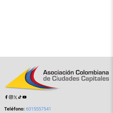
Sáb, 1 Ago 2026
|
Boletines
Asocapitales rechaza enérgicamente el atentado
terrorista contra el Comando de Policía de Norte
de Santander en Cúcuta
Ver todas las Noticias
Imagen
Teléfono:
6015557541