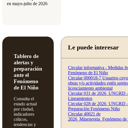
en mayo-julio de 2026
Le puede interesar
Tablero de
alertas y
Circular informativa - Medidas fr
preparación
Fenómeno de El Niño
ante el
Circular 000018-7 Usuarios cuyo
Fenómeno
obras y/o actividades estén sujeto
de El Niño
licenciamiento ambiental
Circular 031 de 2026_UNGRD 
Lineamientos
Consulta el
Circular 028 de 2026_UNGRD 
estado actual
Preparación Fenómeno Niño
por ciudad,
Circular 40021 de
indicadores
2026_Minenergia_Fenómeno de 
críticos,
tendencias y