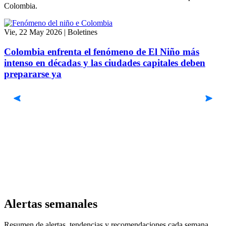
Colombia.
Vie, 22 May 2026
|
Boletines
Colombia enfrenta el fenómeno de El Niño más
intenso en décadas y las ciudades capitales deben
prepararse ya
J
Alertas semanales
Resumen de alertas, tendencias y recomendaciones cada semana.