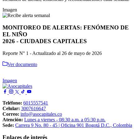
Imagen
MONITOREO DE ALERTAS: FENÓMENO DE
EL NIÑO
2026 - CIUDADES CAPITALES
Reporte N° 1 - Actualizado al 26 de mayo de 2026
Ver documento
Imagen
Teléfono:
6015557541
Celular:
3007616647
Correo:
info@asocapitales.co
Atención:
Lunes a viernes - 08:30 a.m. a 05:30 p.m.
Sede:
Carrera 9 No. 80 - 45 | Oficina 901 Bogotá D.C., Colombia
Enlaces de interés