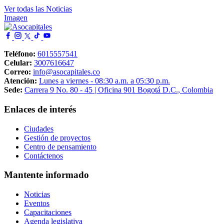
Ver todas las Noticias
Imagen
Teléfono:
6015557541
Celular:
3007616647
Correo:
info@asocapitales.co
Atención:
Lunes a viernes - 08:30 a.m. a 05:30 p.m.
Sede:
Carrera 9 No. 80 - 45 | Oficina 901 Bogotá D.C., Colombia
Enlaces de interés
Ciudades
Gestión de proyectos
Centro de pensamiento
Contáctenos
Mantente informado
Noticias
Eventos
Capacitaciones
Agenda legislativa