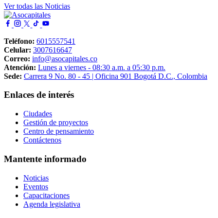
Ver todas las Noticias
Imagen
Teléfono:
6015557541
Celular:
3007616647
Correo:
info@asocapitales.co
Atención:
Lunes a viernes - 08:30 a.m. a 05:30 p.m.
Sede:
Carrera 9 No. 80 - 45 | Oficina 901 Bogotá D.C., Colombia
Enlaces de interés
Ciudades
Gestión de proyectos
Centro de pensamiento
Contáctenos
Mantente informado
Noticias
Eventos
Capacitaciones
Agenda legislativa