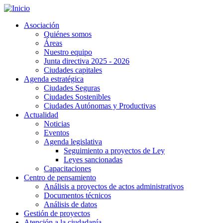
Pasar
al
Asociación
contenido
Quiénes somos
principal
Áreas
Nuestro equipo
Junta directiva 2025 - 2026
Ciudades capitales
Agenda estratégica
Ciudades Seguras
Ciudades Sostenibles
Ciudades Autónomas y Productivas
Actualidad
Noticias
Eventos
Agenda legislativa
Seguimiento a proyectos de Ley
Leyes sancionadas
Capacitaciones
Centro de pensamiento
Análisis a proyectos de actos administrativos
Documentos técnicos
Análisis de datos
Gestión de proyectos
Atención a la ciudadanía