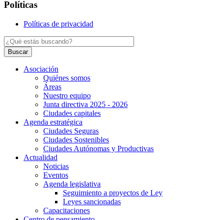
Políticas
Políticas de privacidad
Buscar
Asociación
Quiénes somos
Áreas
Nuestro equipo
Junta directiva 2025 - 2026
Ciudades capitales
Agenda estratégica
Ciudades Seguras
Ciudades Sostenibles
Ciudades Autónomas y Productivas
Actualidad
Noticias
Eventos
Agenda legislativa
Seguimiento a proyectos de Ley
Leyes sancionadas
Capacitaciones
Centro de pensamiento