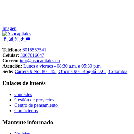
Jue, 30 Jul 2026
|
Boletines
Asocapitales presenta radiografía del sistema aeropo
Imagen
Mié, 29 Jul 2026
|
Boletines
“Es inconveniente que el Gobierno saliente radique n
Teléfono:
6015557541
Ver todas las Noticias
Celular:
3007616647
Correo:
info@asocapitales.co
Atención:
Lunes a viernes - 08:30 a.m. a 05:30 p.m.
Sede:
Carrera 9 No. 80 - 45 | Oficina 901 Bogotá D.C., Colombia
Enlaces de interés
Ciudades
Gestión de proyectos
Centro de pensamiento
Contáctenos
Mantente informado
Noticias