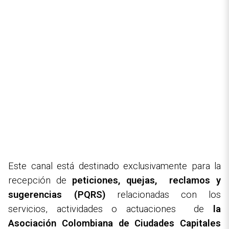
y sugerencias
Este espacio permite presentar peticiones, quejas,
reclamos y sugerencias relacionadas con la
actuación institucional de la Asociación Colombiana
de Ciudades Capitales (Asocapitales). Es un
mecanismo de atención y participación que busca
fortalecer la transparencia, la respuesta oportuna y
el vínculo de la Asociación con la ciudadanía.
Este canal está destinado exclusivamente para la
recepción de
peticiones, quejas, reclamos y
sugerencias (PQRS)
relacionadas con los
servicios, actividades o actuaciones de
la
Asociación Colombiana de Ciudades Capitales