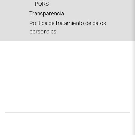
PQRS
Transparencia
Política de tratamiento de datos
personales
Ruta
Inicio
Atención a la ciudadanía
Preguntas,
quejas, reclamos y sugerencias
de
navegación
Preguntas, quejas, reclamos