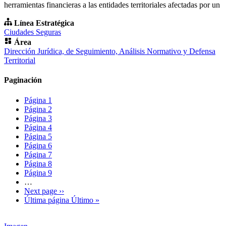
herramientas financieras a las entidades territoriales afectadas por un
Línea Estratégica
Ciudades Seguras
Área
Dirección Jurídica, de Seguimiento, Análisis Normativo y Defensa
Territorial
Paginación
Página
1
Página
2
Página
3
Página
4
Página
5
Página
6
Página
7
Página
8
Página
9
…
Next page
››
Última página
Último »