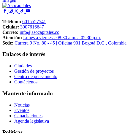
Imagen
Teléfono:
6015557541
Celular:
3007616647
Correo:
info@asocapitales.co
Atención:
Lunes a viernes - 08:30 a.m. a 05:30 p.m.
Sede:
Carrera 9 No. 80 - 45 | Oficina 901 Bogotá D.C., Colombia
Enlaces de interés
Ciudades
Gestión de proyectos
Centro de pensamiento
Contáctenos
Mantente informado
Noticias
Eventos
Capacitaciones
Agenda legislativa
Políticas