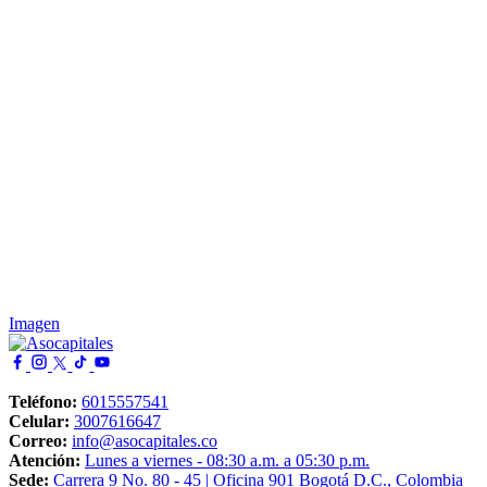
Boletín cooperación internacional - junio
2026
Cooperación al Día
es una herramienta desarrollada por
Asocapitales, con el propósito de tender puentes entre las
oportunidades de cooperación y los intereses de las ciudades
capitales. Con el boletín compartido, nuestros asociados podrán
identiﬁcar ofertas y postularse, así como contar con el
acompañamiento de la Asociación en la construcción de propuestas.
Fecha
Mar, 2 Jun 2026
Línea Estratégica
Ciudades Autónomas y Productivas
Imagen
Área
Sostenibilidad Financiera y Cooperación Internacional
Compartir:
Teléfono:
6015557541
Ver documento
Celular:
3007616647
Correo:
info@asocapitales.co
Atención:
Lunes a viernes - 08:30 a.m. a 05:30 p.m.
Sede:
Carrera 9 No. 80 - 45 | Oficina 901 Bogotá D.C., Colombia