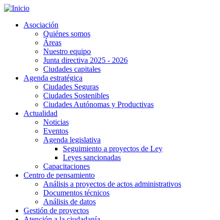
Pasar
al
Asociación
contenido
Quiénes somos
principal
Áreas
Nuestro equipo
Junta directiva 2025 - 2026
Ciudades capitales
Agenda estratégica
Ciudades Seguras
Ciudades Sostenibles
Ciudades Autónomas y Productivas
Actualidad
Noticias
Eventos
Agenda legislativa
Seguimiento a proyectos de Ley
Leyes sancionadas
Capacitaciones
Centro de pensamiento
Análisis a proyectos de actos administrativos
Documentos técnicos
Análisis de datos
Gestión de proyectos
Atención a la ciudadanía