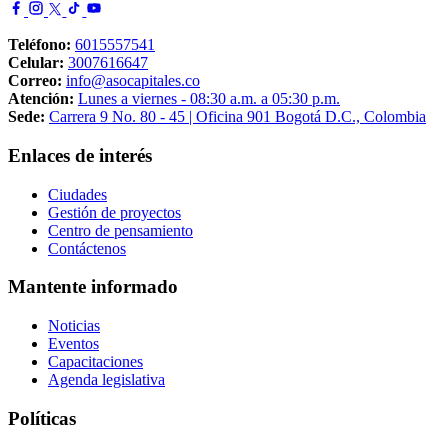
Santander en Cúcuta
Teléfono:
6015557541
Ver todas las Noticias
Celular:
3007616647
Correo:
info@asocapitales.co
Atención:
Lunes a viernes - 08:30 a.m. a 05:30 p.m.
Sede:
Carrera 9 No. 80 - 45 | Oficina 901 Bogotá D.C., Colombia
Enlaces de interés
Ciudades
Gestión de proyectos
Centro de pensamiento
Contáctenos
Mantente informado
Noticias
Eventos
Capacitaciones
Agenda legislativa
Políticas