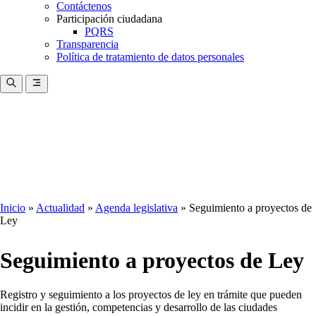
Contáctenos
Participación ciudadana
PQRS
Transparencia
Política de tratamiento de datos personales
Inicio
Actualidad
Agenda legislativa
Seguimiento a proyectos de
Ley
Ruta
de
Seguimiento a proyectos de Ley
navegación
Registro y seguimiento a los proyectos de ley en trámite que pueden
incidir en la gestión, competencias y desarrollo de las ciudades