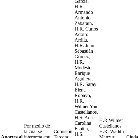
García,
H.R.
Armando
Antonio
Zabaraín,
H.R. Carlos
Adolfo
Ardila,
H.R. Juan
Sebastián
Gómez,
H.R.
Modesto
Enrique
Aguilera,
H.R. Saray
Elena
Robayo,
H.R.
Wilmer Yair
Castellanos.
H.S. Ana
H.R Wilmer
Carolina
Por medio de
Castellanos,
Espitia,
la cual se
Comisión
H.R. Wadith
H.S.
Aportes al
interpreta con
Tercera
Manzur,
Ciuda