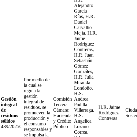
Alejandro
García
Ríos, H.R.
Daniel
Carvalho
Mejía, H.R.
Jaime
Rodríguez
Contreras,
H.R. Juan
Sebastián
Gómez
Gonzáles,
H.R. Julia
Por medio de
Miranda
la cual se
Londoño.
regula la
H.S.
gestión
Gestión
Comisión
Andrea
integral de
integral
Tercera
Padilla
residuos, se
H.R. Jaime
de
Cámara:
Villarraga,
Ciuda
promueven la
Rodríguez
residuos
Hacienda
H.S.
Soste
producción y
Contreras
sólidos
y Crédito
Angelica
el consumo
489/2025C
Público
Lozano
responsables y
Correa,
se impulsa la