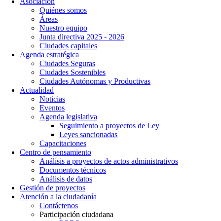
Asociación
Quiénes somos
Áreas
Nuestro equipo
Junta directiva 2025 - 2026
Ciudades capitales
Agenda estratégica
Ciudades Seguras
Ciudades Sostenibles
Ciudades Autónomas y Productivas
Actualidad
Noticias
Eventos
Agenda legislativa
Seguimiento a proyectos de Ley
Leyes sancionadas
Capacitaciones
Centro de pensamiento
Análisis a proyectos de actos administrativos
Documentos técnicos
Análisis de datos
Gestión de proyectos
Atención a la ciudadanía
Contáctenos
Participación ciudadana