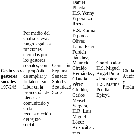
Daniel
Pineda,
H.S. Yenny
Esperanza
Rozo.
H.S. Karina
Por medio del
Espinosa
cual se eleva a
Oliver,
rango legal las
Laura Ester
funciones
Fortich
ejercidas por
Sánchez,
los gestores
Mauricio
Coordinador:
sociales, con
Comisión
Giraldo
H.S. Miguel
Gestoras y
el propósito
Séptima
Ciuda
Hernández,
Ángel Pinto
gestores
de ampliar y
Senado:
Autó
Claudia
- Ponentes:
sociales
fortalecer su
Salud y
y
Pérez
H.S. Martha
197/24S
labor en la
Seguridad
Produ
Giraldo,
Peralta
promoción del
Social
Carlos
Epieyú
bienestar
Meisel
comunitario y
Vergara,
en la
H.R. Luis
reconstrucción
Miguel
del tejido
López
social.
Aristizábal.
H.R.