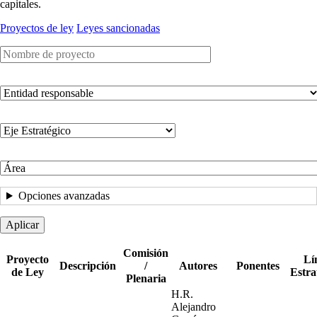
capitales.
Proyectos de ley
Leyes sancionadas
Título
Comisión
/
Plenaria
Línea
Estratégica
Área
Opciones avanzadas
Comisión
Proyecto
Lí
Descripción
/
Autores
Ponentes
de Ley
Estra
Plenaria
H.R.
Alejandro