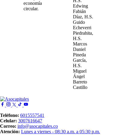
H.S.
economía
Edwing
circular.
Fabián
Díaz, H.S.
Guido
Echeverri
Piedrahita,
H.S.
Marcos
Daniel
Pineda
García,
H.S.
Miguel
Ángel
Barreto
Castillo
Imagen
Teléfono:
6015557541
Celular:
3007616647
Correo:
info@asocapitales.co
Atención:
Lunes a viernes - 08:30 a.m. a 05:30 p.m.