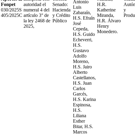
Antonio
Fonpet
autoridad el
Senado:
H.R.
Autó
Luis
030/2025S
numeral 4 del
Hacienda
Katherine
y
Zabaraín,
405/2025C
artículo 3° de
y Crédito
Miranda,
Produ
H.S. Efraín
la ley 2468 de
Público
H.R. Álvaro
José
2025,
Henry
Cepeda,
Monedero.
H.S. Guido
Echeverri,
H.S.
Gustavo
Adolfo
Moreno,
H.S. Jairo
Alberto
Castellanos,
H.S. Juan
Carlos
Garcés,
H.S. Karina
Espinosa,
H.S.
Liliana
Esther
Bitar, H.S.
Marcos